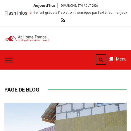
Aller
Aujourd’hui
DIMANCHE, 9TH AOÛT 2026
au
n à Belfort grâce à l’isolation thermique par l’extérieur : enjeux et bénéfices
Flash infos
contenu
A la
Le blog de la maison, sans
Maison
H
Menu
– At
Home
France
PAGE DE BLOG