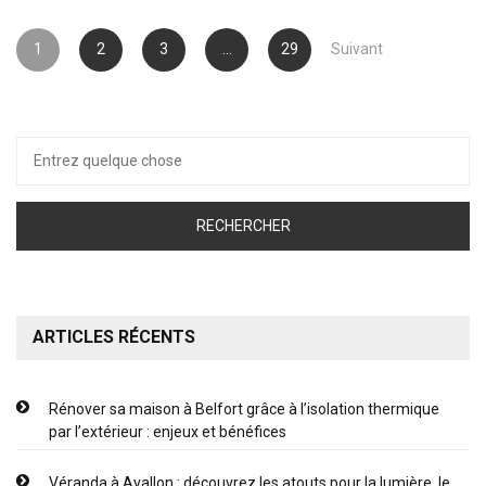
Pagination
1
2
3
…
29
Suivant
des
publications
Recherche
pour :
ARTICLES RÉCENTS
Rénover sa maison à Belfort grâce à l’isolation thermique
par l’extérieur : enjeux et bénéfices
Véranda à Avallon : découvrez les atouts pour la lumière, le