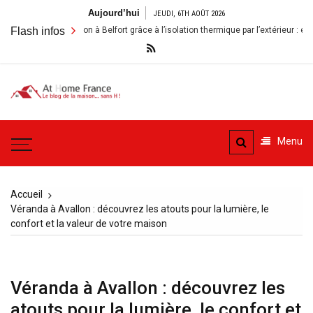
Aller
Aujourd’hui
JEUDI, 6TH AOÛT 2026
au
énover sa maison à Belfort grâce à l’isolation thermique par l’extérieur : enjeux e
Flash infos
contenu
A la
Le blog de la maison, sans
Maison
H
Menu
– At
Home
Accueil
France
Véranda à Avallon : découvrez les atouts pour la lumière, le
confort et la valeur de votre maison
Véranda à Avallon : découvrez les
atouts pour la lumière, le confort et