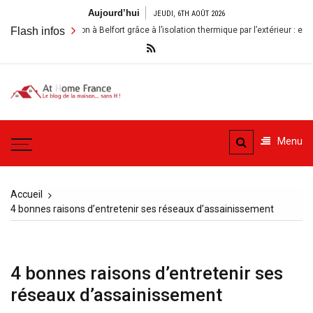
Aller
Aujourd’hui
JEUDI, 6TH AOÛT 2026
au
nover sa maison à Belfort grâce à l’isolation thermique par l’extérieur : enjeux et
Flash infos
contenu
A la
Le blog de la maison, sans
Maison
H
Menu
– At
Home
Accueil
France
4 bonnes raisons d’entretenir ses réseaux d’assainissement
4 bonnes raisons d’entretenir ses
réseaux d’assainissement