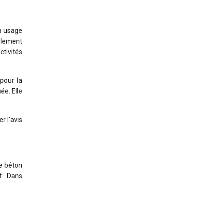
un usage
mblement
ctivités
pour la
ée. Elle
r l’avis
le béton
nt. Dans