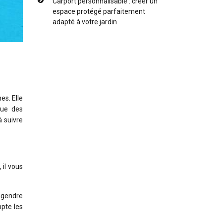
Carport personnalisable : créer un
espace protégé parfaitement
adapté à votre jardin
es. Elle
que des
à suivre
 il vous
ngendre
mpte les