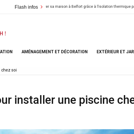
Flash infos
Rénover sa maison à Belfort grâce à l’isolation thermique par l’extérieu
A la
Maison
ATION
AMÉNAGEMENT ET DÉCORATION
EXTÉRIEUR ET JA
– At
e chez soi
Home
ur installer une piscine ch
France