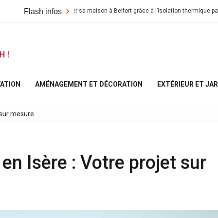
Flash infos
Rénover sa maison à Belfort grâce à l’isolation thermique par l’extérieu
A la
Maison
ATION
AMÉNAGEMENT ET DÉCORATION
EXTÉRIEUR ET JA
– At
t sur mesure
Home
n Isère : Votre projet sur
France