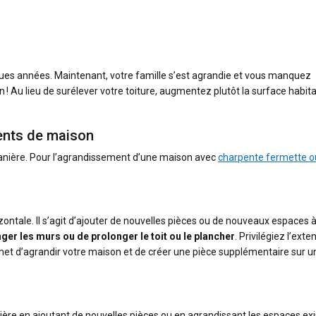
ques années. Maintenant, votre famille s’est agrandie et vous manquez
 Au lieu de surélever votre toiture, augmentez plutôt la surface habit
ents de maison
anière. Pour l’agrandissement d’une maison avec
charpente fermette o
zontale. Il s’agit d’ajouter de nouvelles pièces ou de nouveaux espaces à
nger les murs ou de prolonger le toit ou le plancher
. Privilégiez l’exte
ermet d’agrandir votre maison et de créer une pièce supplémentaire sur u
ère en ajoutant de nouvelles pièces ou en agrandissant les espaces exi