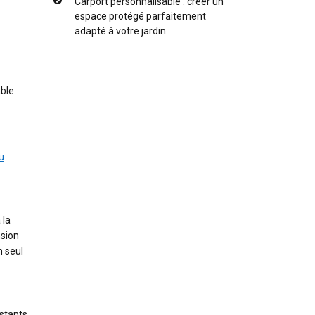
Carport personnalisable : créer un
espace protégé parfaitement
adapté à votre jardin
able
u
 la
nsion
n seul
stants.