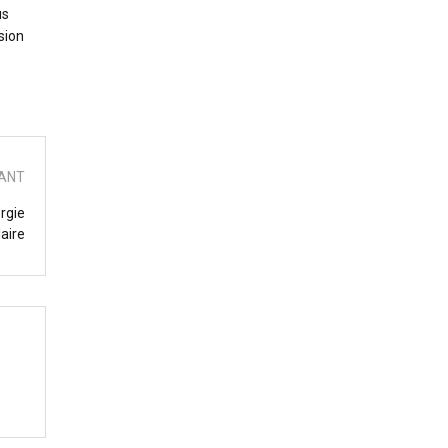
us
sion
VANT
ergie
laire