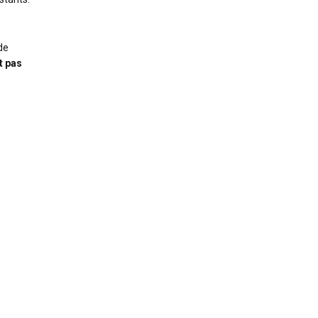
de
t pas