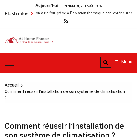
Aller
Aujourd’hui
VENDREDI, 7TH AOÛT 2026
au
énover sa maison à Belfort grâce à l’isolation thermique par l’extérieur : enjeux e
Flash infos
contenu
A la
Le blog de la maison, sans
Maison
H
Menu
– At
Home
Accueil
France
Comment réussir l’installation de son système de climatisation
?
Comment réussir l’installation de
son système de climatisation ?