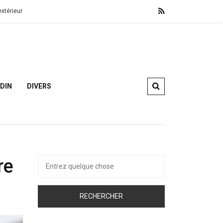
njeux et bénéfices
Véranda à Avallon : découvrez les atouts pour la 
RDIN
DIVERS
re
Recherche
pour :