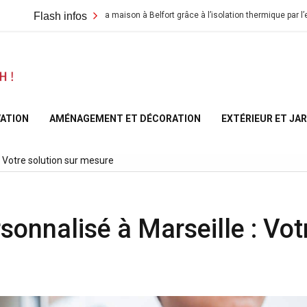
Rénover sa maison à Belfort grâce à l’isolation thermique par l’extérieur : e
Flash infos
A la
Maison
ATION
AMÉNAGEMENT ET DÉCORATION
EXTÉRIEUR ET JA
– At
 Votre solution sur mesure
Home
nnalisé à Marseille : Vot
France
e