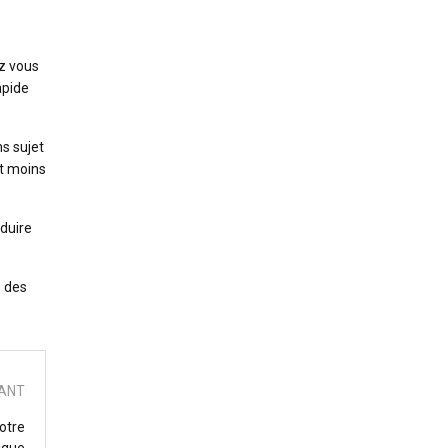
z vous
apide
ns sujet
t moins
éduire
é des
VANT
otre
tique