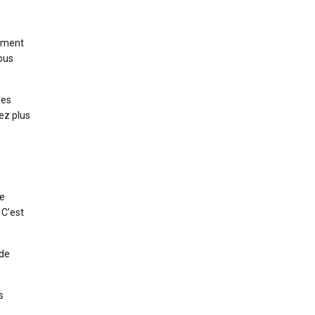
tement
ous
les
rez plus
de
 C’est
 de
s