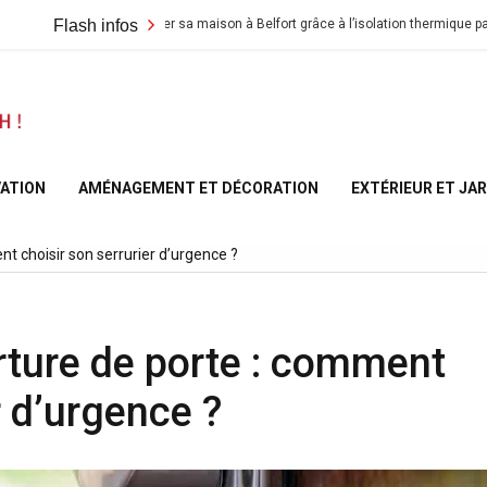
Flash infos
Rénover sa maison à Belfort grâce à l’isolation thermique par l’extérieu
A la
Maison
ATION
AMÉNAGEMENT ET DÉCORATION
EXTÉRIEUR ET JA
– At
 choisir son serrurier d’urgence ?
Home
ture de porte : comment
France
r d’urgence ?