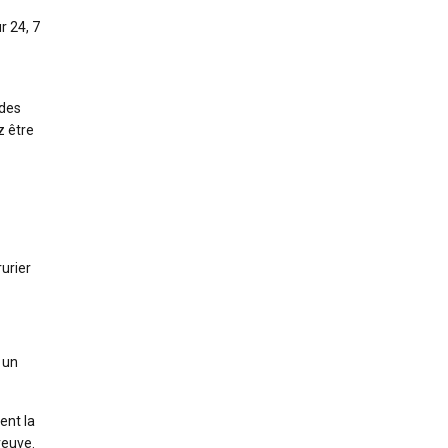
r 24, 7
 des
z être
rurier
 un
ent la
reuve.