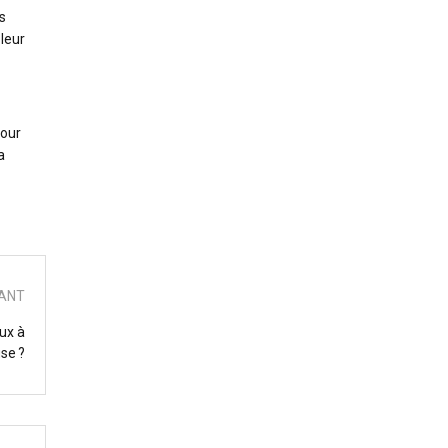
s
 leur
pour
a
VANT
ux à
se ?