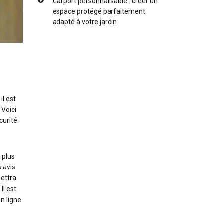
Carport personnalisable : créer un
espace protégé parfaitement
adapté à votre jardin
il est
 Voici
curité.
s plus
 avis
mettra
Il est
n ligne.