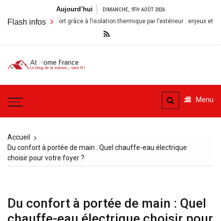
Aller
Aujourd’hui
DIMANCHE, 9TH AOÛT 2026
au
 maison à Belfort grâce à l’isolation thermique par l’extérieur : enjeux et bénéfic
Flash infos
contenu
A la
Le blog de la maison, sans
Maison
H
Menu
– At
Home
Accueil
France
Du confort à portée de main : Quel chauffe-eau électrique
choisir pour votre foyer ?
Du confort à portée de main : Quel
chauffe-eau électrique choisir pour