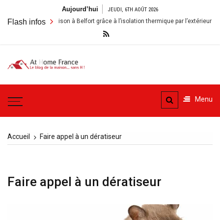
Aller
Aujourd’hui
JEUDI, 6TH AOÛT 2026
au
Rénover sa maison à Belfort grâce à l’isolation thermique par l’extérieur : enjeu
Flash infos
contenu
A la
Le blog de la maison, sans
Maison
H
Menu
– At
Home
Accueil
Faire appel à un dératiseur
France
Faire appel à un dératiseur