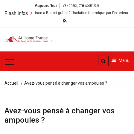
Aller
Aujourd’hui
VENDREDI, 7TH AOÛT 2026
au
Rénover sa maison à Belfort grâce à l’isolation thermique par l’extérieur : enjeu
Flash infos
contenu
A la
Le blog de la maison, sans
Maison
H
Menu
– At
Home
Accueil
Avez-vous pensé à changer vos ampoules ?
France
Avez-vous pensé à changer vos
ampoules ?