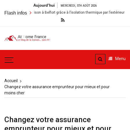
Aller
Aujourd’hui
MERCREDI, 5TH AOÛT 2026
au
Rénover sa maison à Belfort grâce à l’isolation thermique par l’extérieur : enjeux
Flash infos
contenu
A la
Le blog de la maison, sans
Maison
H
Menu
– At
Home
Accueil
France
Changez votre assurance emprunteur pour mieux et pour
moins cher
Changez votre assurance
emprunteur pour mieux et pour