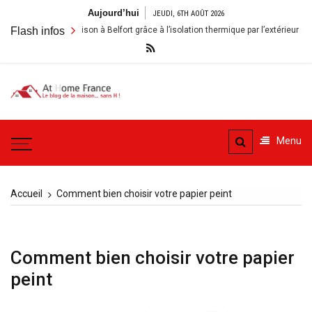
Aller
Aujourd’hui
JEUDI, 6TH AOÛT 2026
au
Rénover sa maison à Belfort grâce à l’isolation thermique par l’extérieur : enjeu
Flash infos
contenu
A la
Le blog de la maison, sans
Maison
H
Menu
– At
Home
Accueil
Comment bien choisir votre papier peint
France
Comment bien choisir votre papier
peint