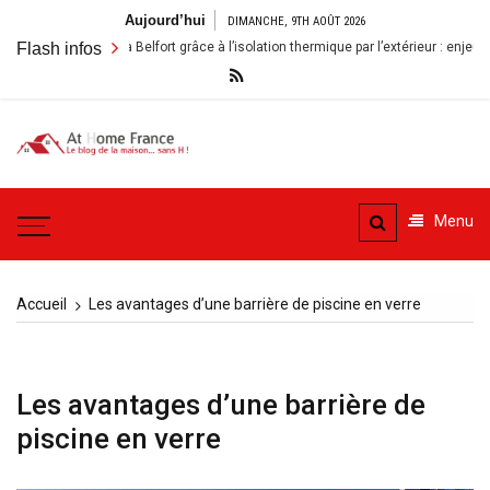
Aller
Aujourd’hui
DIMANCHE, 9TH AOÛT 2026
au
er sa maison à Belfort grâce à l’isolation thermique par l’extérieur : enjeux et bé
Flash infos
contenu
A la
Le blog de la maison, sans
Maison
H
Menu
– At
Home
Accueil
Les avantages d’une barrière de piscine en verre
France
Les avantages d’une barrière de
piscine en verre