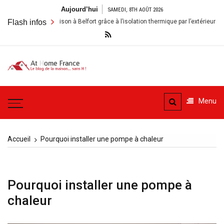
Aller
Aujourd’hui
SAMEDI, 8TH AOÛT 2026
au
Rénover sa maison à Belfort grâce à l’isolation thermique par l’extérieur : enjeu
Flash infos
contenu
A la
Le blog de la maison, sans
Maison
H
Menu
– At
Home
Accueil
Pourquoi installer une pompe à chaleur
France
Pourquoi installer une pompe à
chaleur