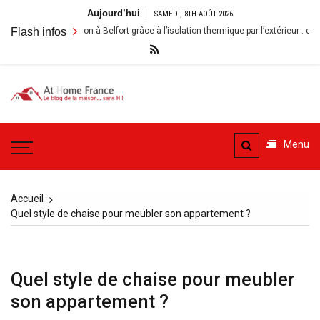
Aller
Aujourd’hui
SAMEDI, 8TH AOÛT 2026
au
nover sa maison à Belfort grâce à l’isolation thermique par l’extérieur : enjeux et
Flash infos
contenu
A la
Le blog de la maison, sans
Maison
H
Menu
– At
Home
Accueil
France
Quel style de chaise pour meubler son appartement ?
Quel style de chaise pour meubler
son appartement ?