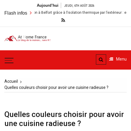
Aller
Aujourd’hui
JEUDI, 6TH AOÛT 2026
au
nover sa maison à Belfort grâce à l’isolation thermique par l’extérieur : enjeux et
Flash infos
contenu
A la
Le blog de la maison, sans
Maison
H
Menu
– At
Home
Accueil
France
Quelles couleurs choisir pour avoir une cuisine radieuse ?
Quelles couleurs choisir pour avoir
une cuisine radieuse ?