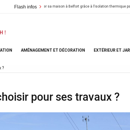
Flash infos
Rénover sa maison à Belfort grâce à l’isolation thermique par l’extérieu
A la
Maison
ATION
AMÉNAGEMENT ET DÉCORATION
EXTÉRIEUR ET JA
– At
x ?
Home
oisir pour ses travaux ?
France