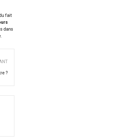
u fait
ours
is dans
.
VANT
tre ?