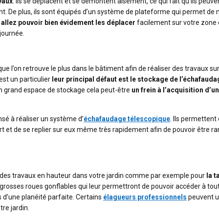
avaux
. Ils se déplacent et se démontent aisément, ce qui fait qu’ils peuve
nt. De plus, ils sont équipés d’un système de plateforme qui permet de
 allez pouvoir bien évidement les déplacer
facilement sur votre zone
 journée.
 l’on retrouve le plus dans le bâtiment afin de réaliser des travaux su
est un particulier
leur principal défaut est le stockage de l’échafauda
 un grand espace de stockage cela peut-être
un frein à l’acquisition d’un
nsé à réaliser un système d’
échafaudage télescopique
. Ils permettent
rt et de se replier sur eux même très rapidement afin de pouvoir être r
er des travaux en hauteur dans votre jardin comme par exemple pour
la t
e grosses roues gonflables qui leur permettront de pouvoir accéder à tou
 d’une planéité parfaite. Certains
élagueurs professionnels
peuvent ut
re jardin.