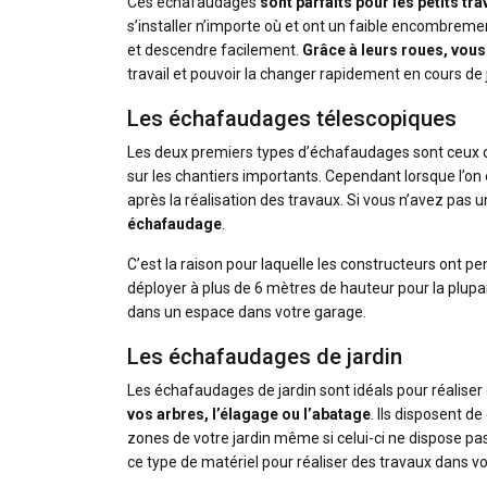
Ces échafaudages
sont parfaits pour les petits tr
s’installer n’importe où et ont un faible encombreme
et descendre facilement.
Grâce à leurs roues, vous
travail et pouvoir la changer rapidement en cours de
Les échafaudages télescopiques
Les deux premiers types d’échafaudages sont ceux que
sur les chantiers importants. Cependant lorsque l’on 
après la réalisation des travaux. Si vous n’avez pas
échafaudage
.
C’est la raison pour laquelle les constructeurs ont pe
déployer à plus de 6 mètres de hauteur pour la plupa
dans un espace dans votre garage.
Les échafaudages de jardin
Les échafaudages de jardin sont idéals pour réalis
vos arbres, l’élagage ou l’abatage
. Ils disposent d
zones de votre jardin même si celui-ci ne dispose pas
ce type de matériel pour réaliser des travaux dans vot