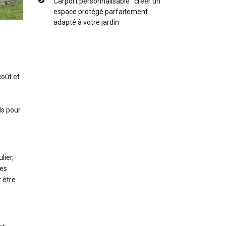
Carport personnalisable : créer un
espace protégé parfaitement
adapté à votre jardin
coût et
ds pour
lier,
les
 être