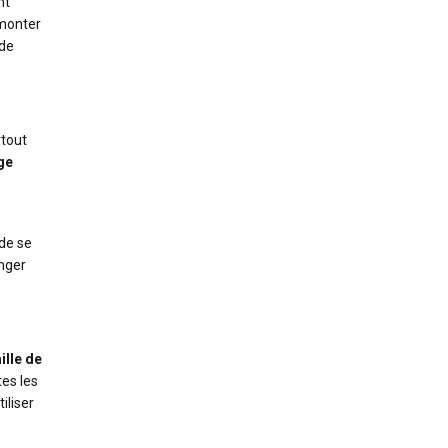
nt
 monter
 de
rtout
ge
 de se
anger
aille de
tes les
iliser